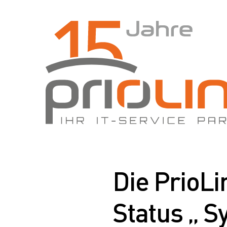
Zum Hauptinhalt springen
Die PrioL
Status „ S