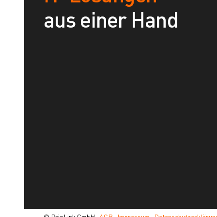
aus einer Hand
© PrioLink GmbH ·
AGB
·
Impressum
·
Datenschutzerklärun